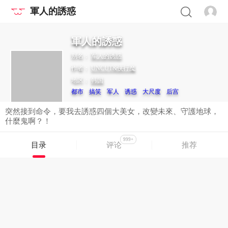
軍人的誘惑
軍人的誘惑
别名：
军人的诱惑
作者：
UNCUT&侠行魔
地区：
韩国
都市
搞笑
军人
诱惑
大尺度
后宫
突然接到命令，要我去誘惑四個大美女，改變未來、守護地球，
什麼鬼啊？！
999+
目录
评论
推荐